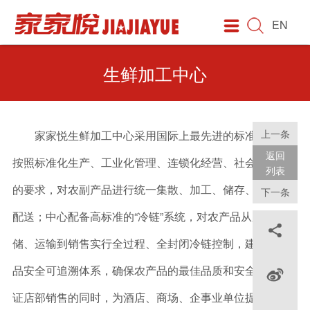
EN
家家悦
资讯
业态品牌
人才
服务
投资者关系
招商合作
集团简介
最新动态
商业业态
招聘信息
促销快讯
公司公告
招标采购平台
生鲜加工中心
企业文化
媒体报道
自有品牌
员工培训
会员专区
公司治理
百货招商
发展历程
新店信息
简历投递
咨询建议
实时行情
超市招商
上一条
家家悦生鲜加工中心采用国际上最先进的标准建设，
企业荣誉
职业发展
联系方式
互动平台
返回
按照标准化生产、工业化管理、连锁化经营、社会化配送
列表
社会责任
电子发票
的要求，对农副产品进行统一集散、加工、储存、交易和
下一条
配送；中心配备高标准的“冷链”系统，对农产品从加工、仓
董事长寄语

储、运输到销售实行全过程、全封闭冷链控制，建立起食
品安全可追溯体系，确保农产品的最佳品质和安全。
在保

证店部销售的同时，为酒店、商场、企事业单位提供生鲜