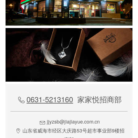
0631-5213160
家家悦招商部

jjyzsb@jiajiayue.com.cn

山东省威海市经区大庆路53号超市事业部9楼招
