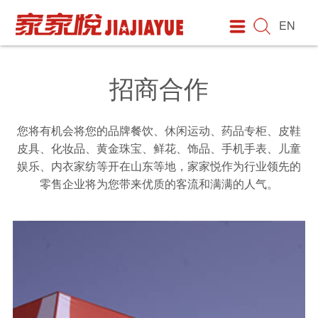
EN
家家悦
资讯
业态品牌
人才
服务
投资者关系
招商合作
集团简介
最新动态
商业业态
招聘信息
促销快讯
公司公告
招标采购平台
招商合作
企业文化
媒体报道
自有品牌
员工培训
会员专区
公司治理
百货商场招商
发展历程
新店信息
简历投递
咨询建议
实时行情
超市招商
您将有机会将您的品牌餐饮、休闲运动、药品专柜、皮鞋
皮具、化妆品、黄金珠宝、鲜花、饰品、手机手表、儿童
企业荣誉
职业发展
联系方式
互动平台
娱乐、内衣家纺等开在山东等地，家家悦作为行业领先的
零售企业将为您带来优质的客流和满满的人气。
社会责任
电子发票
董事长寄语