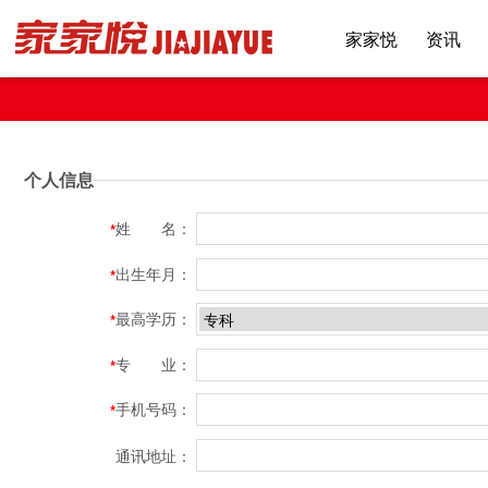
家家悦
资讯
个人信息
姓 名：
*
出生年月：
*
最高学历：
*
专 业：
*
手机号码：
*
通讯地址：